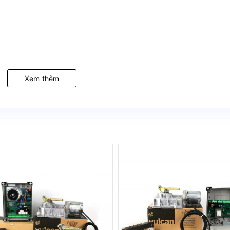
Xem thêm
èm).
tor cổng tự động cánh tay đòn