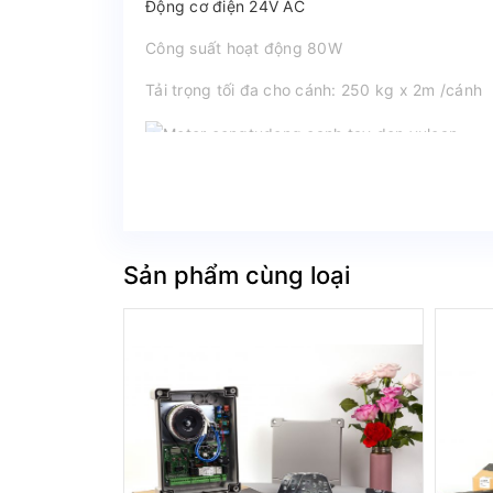
Động cơ điện 24V AC
Công suất hoạt động 80W
Tải trọng tối đa cho cánh: 250 kg x 2m /cánh
Độ mở rộng tối đa cho cánh cổng : 110 độ
Thời gian mở hết 90 độ: 16 giây
Tần suất hoạt động 50%
Sản phẩm cùng loại
Khi mất điện mở bằng tay (Có chìa khóa mở k
Nhiệt độ môi trường: -20°C/+55°C
Tiêu chuẩn bảo vệ: IP 44
II. Thiết bị chính mo