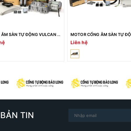
CỔNG ÂM SÀN TỰ ĐỘNG VULCAN V2 – 24V – 600KG/CÁNH
hệ
Liên hệ
ter
433.92Mhz
BẢN TIN