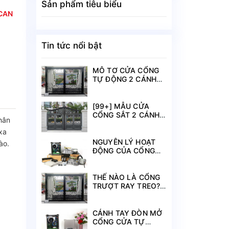
Sản phẩm tiêu biểu
CAN
Tin tức nổi bật
MÔ TƠ CỬA CỔNG
TỰ ĐỘNG 2 CÁNH
NHẬP KHẨU VUCAN-
V2 - ITALIA
[99+] MẪU CỬA
CỔNG SẮT 2 CÁNH
hân
ĐẸP CẬP NHẬT MỚI
xa
NHẤT 2021
NGUYÊN LÝ HOẠT
ào.
ĐỘNG CỦA CỔNG
TỰ ĐỘNG ÂM SÀN
THẾ NÀO LÀ CỔNG
TRƯỢT RAY TREO?
TÍNH NĂNG NỔI BẬT
DÒNG CỔNG NÀY?
CÁNH TAY ĐÒN MỞ
CỔNG CỬA TỰ