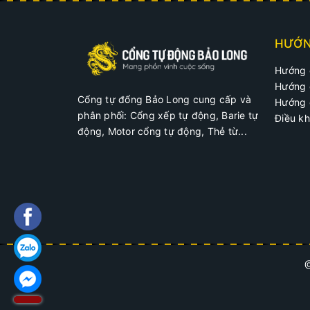
02 cánh tay mở và phụ kiện
HƯỚN
02 Chìa khóa mở khẩn khi mất điện
Hướng 
Hướng 
Cổng tự đổng Bảo Long cung cấp và
Hướng 
phân phối: Cổng xếp tự động, Barie tự
Điều kh
động, Motor cổng tự động, Thẻ từ...
III. Đặc điểm motor 
Cổng tự động cánh tay đòn Vulcan có động cơ 
– Board mạch có thiết kế hiện đại
– Độ an toàn chống va đập, gặp vật cản tự độn
– Đóng mở bằng điều khiển từ xa hoặc nút bấ
@
– Chỉnh được độ trễ đóng mở của 2 cánh
– Khi mất điện bằng khóa cơ có chìa khóa