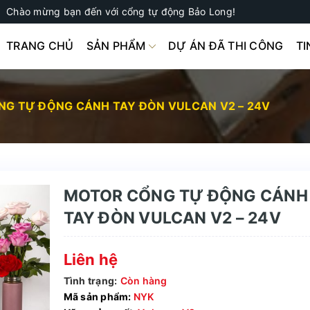
Chào mừng bạn đến với cổng tự động Bảo Long!
TRANG CHỦ
SẢN PHẨM
DỰ ÁN ĐÃ THI CÔNG
TI
G TỰ ĐỘNG CÁNH TAY ĐÒN VULCAN V2 – 24V
MOTOR CỔNG TỰ ĐỘNG CÁNH
TAY ĐÒN VULCAN V2 – 24V
Liên hệ
Tình trạng:
Còn hàng
Mã sản phẩm:
NYK