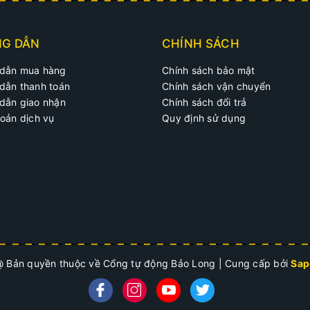
G DẪN
CHÍNH SÁCH
dẫn mua hàng
Chính sách bảo mật
dẫn thanh toán
Chính sách vận chuyển
dẫn giao nhận
Chính sách đổi trả
oản dịch vụ
Quy định sử dụng
cánh tay đòn tự động Vulcan V
motor khỏe, hoạt động êm ái tất cả motor thiết kế
g dừng lại (an toàn tuyệt đối cho người sử dụng)
m bên trong nhà
 Bản quyền thuộc về Cổng tự động Bảo Long
|
Cung cấp bởi
Sap