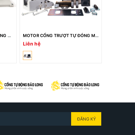
MOTOR CỔNG ÂM SÀN TỰ ĐỘNG VULCAN V2 230V – 800KG/CÁNH
MOTOR CỔNG TRƯỢT TỰ ĐÓNG MỞ VULCAN 24V – 600KG
Liên hệ
Liên hệ
ĐĂNG KÝ