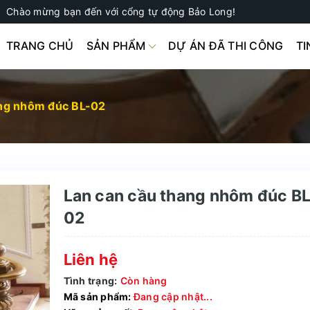
Chào mừng bạn đến với cổng tự động Bảo Long!
TRANG CHỦ
SẢN PHẨM
DỰ ÁN ĐÃ THI CÔNG
TI
ang nhôm đúc BL-02
Lan can cầu thang nhôm đúc BL
02
Liên hệ
Tình trạng:
Còn hàng
Mã sản phẩm:
Đang cập nhật...