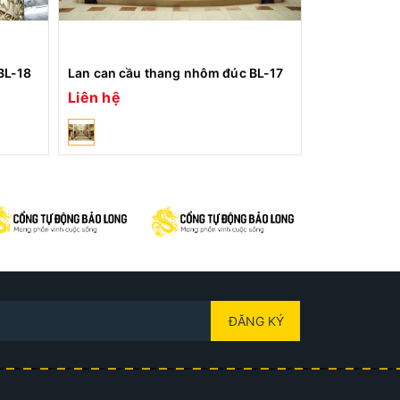
BL-18
Lan can cầu thang nhôm đúc BL-17
Lan can cầu
Liên hệ
Liên hệ
ĐĂNG KÝ