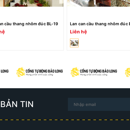
an cầu thang nhôm đúc BL-19
Lan can cầu thang nhôm đúc 
hệ
Liên hệ
BẢN TIN