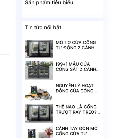
Sản phẩm tiêu biểu
Tin tức nổi bật
MÔ TƠ CỬA CỔNG
TỰ ĐỘNG 2 CÁNH
NHẬP KHẨU VUCAN-
V2 - ITALIA
[99+] MẪU CỬA
CỔNG SẮT 2 CÁNH
ĐẸP CẬP NHẬT MỚI
NHẤT 2021
NGUYÊN LÝ HOẠT
ĐỘNG CỦA CỔNG
TỰ ĐỘNG ÂM SÀN
THẾ NÀO LÀ CỔNG
TRƯỢT RAY TREO?
TÍNH NĂNG NỔI BẬT
DÒNG CỔNG NÀY?
CÁNH TAY ĐÒN MỞ
CỔNG CỬA TỰ